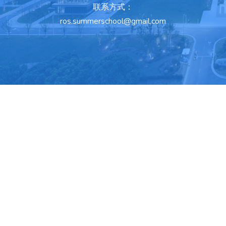
联系方式：
ros.summerschool@gmail.com