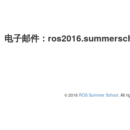
电子邮件：ros2016.summersch
© 2016
ROS Summer School
. All r